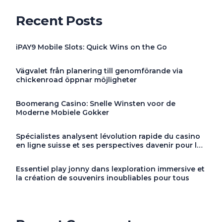
Recent Posts
iPAY9 Mobile Slots: Quick Wins on the Go
Vägvalet från planering till genomförande via
chickenroad öppnar möjligheter
Boomerang Casino: Snelle Winsten voor de
Moderne Mobiele Gokker
Spécialistes analysent lévolution rapide du casino
en ligne suisse et ses perspectives davenir pour les
joueurs
Essentiel play jonny dans lexploration immersive et
la création de souvenirs inoubliables pour tous