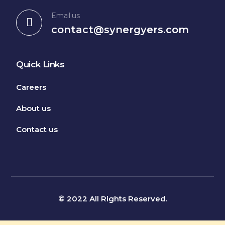
Email us
contact@synergyers.com
Quick Links
Careers
About us
Contact us
© 2022 All Rights Reserved.
Consult Now