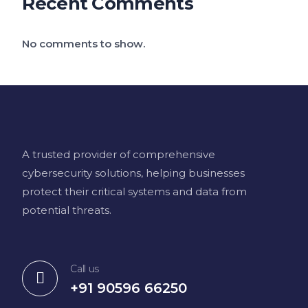
Recent Comments
No comments to show.
A trusted provider of comprehensive
cybersecurity solutions, helping businesses
protect their critical systems and data from
potential threats.
Call us
+91 90596 66250